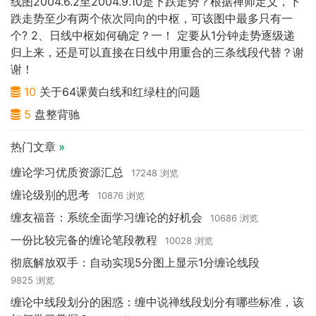
线图2004.6.2至2004.9.10是下跌走势？根据禅师定义，下
跌走势至少有两个依次同向的中枢，可该图中最多只有一
个? 2、日线中枢如何确定？一！ 定要从1分钟走势逐级递
归上来，还是可以直接在日线中用重合的三条线段代替？谢
谢！
10
关于64课黄白线和红绿柱的问题
5
盘整背驰
热门文章
»
缠论学习优质资源汇总
17248 浏览
缠论级别的思考
10876 浏览
缠友福音：系统全面学习缠论的好机会
10686 浏览
一份比较完备的缠论笔段教程
10028 浏览
彻底解放双手：自动实现5分图上显示1分缠论线段
9825 浏览
缠论中线段划分的困惑：缠中说禅线段划分有哪些标准，该