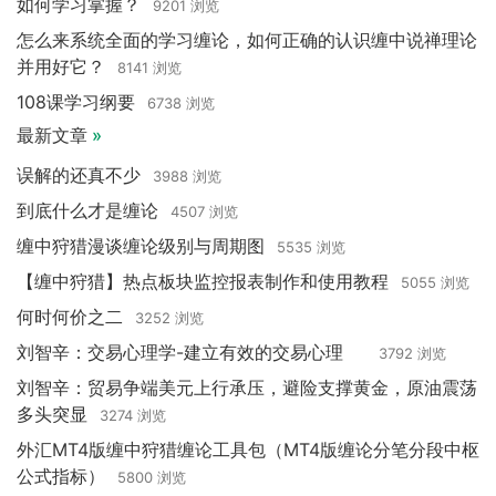
如何学习掌握？
9201 浏览
怎么来系统全面的学习缠论，如何正确的认识缠中说禅理论
并用好它？
8141 浏览
108课学习纲要
6738 浏览
最新文章
»
误解的还真不少
3988 浏览
到底什么才是缠论
4507 浏览
缠中狩猎漫谈缠论级别与周期图
5535 浏览
【缠中狩猎】热点板块监控报表制作和使用教程
5055 浏览
何时何价之二
3252 浏览
刘智辛：交易心理学-建立有效的交易心理
3792 浏览
刘智辛：贸易争端美元上行承压，避险支撑黄金，原油震荡
多头突显
3274 浏览
外汇MT4版缠中狩猎缠论工具包（MT4版缠论分笔分段中枢
公式指标）
5800 浏览