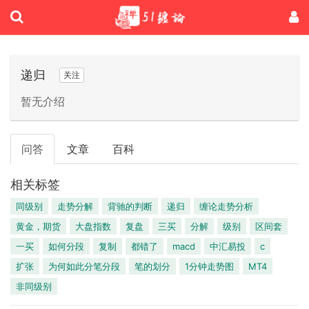
递归
关注
暂无介绍
问答
文章
百科
相关标签
同级别
走势分解
背驰的判断
递归
缠论走势分析
黄金，期货
大盘指数
复盘
三买
分解
级别
区间套
一买
如何分段
复制
都错了
macd
中汇易投
c
扩张
为何如此分笔分段
笔的划分
1分钟走势图
MT4
非同级别