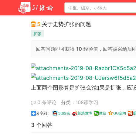
5
关于走势扩张的问题
扩张
回答问题即可获得
10
经验值，回答被采纳后
上面两个图形算是扩张么?如果是扩张，应
0 条评论
分类：
108课学习
分享到：
QQ好友
新浪微博
微信
QQ空间
3 个回答