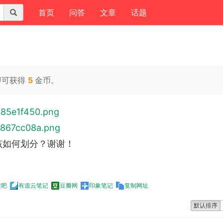
(current)
首页
问答
文章
话题
即可获得
5
金币。
该如何划分？谢谢！
股吧
有道云笔记
豆瓣网
印象笔记
复制网址
默认排序